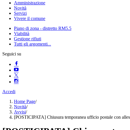
Amministrazione
Novità
Servizi
Vivere il comune
Piano di zona - distretto RM5.5
Viabilità
Gestione rifiuti
Tutti gli argomenti...
Seguici su
Accedi
Home Page
/
Novità
/
Avvisi
/
[POSTICIPATA] Chiusura temporanea ufficio postale con allest