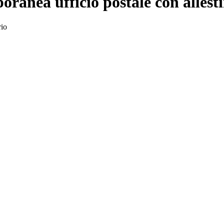
nea ufficio postale con allestim
rio