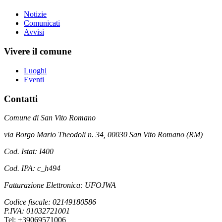
Notizie
Comunicati
Avvisi
Vivere il comune
Luoghi
Eventi
Contatti
Comune di San Vito Romano
via Borgo Mario Theodoli n. 34, 00030 San Vito Romano (RM)
Cod. Istat: I400
Cod. IPA: c_h494
Fatturazione Elettronica: UFOJWA
Codice fiscale: 02149180586
P.IVA: 01032721001
Tel: +39069571006