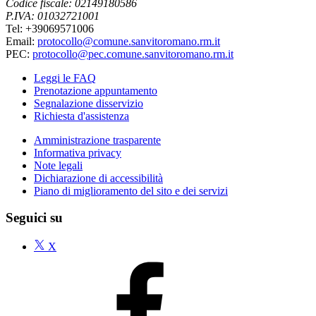
Codice fiscale: 02149180586
P.IVA: 01032721001
Tel: +39069571006
Email:
protocollo@comune.sanvitoromano.rm.it
PEC:
protocollo@pec.comune.sanvitoromano.rm.it
Leggi le FAQ
Prenotazione appuntamento
Segnalazione disservizio
Richiesta d'assistenza
Amministrazione trasparente
Informativa privacy
Note legali
Dichiarazione di accessibilità
Piano di miglioramento del sito e dei servizi
Seguici su
X