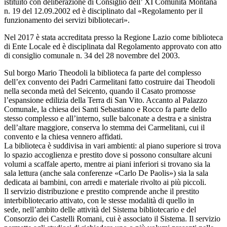
istituito con deliberazione di Consiglio dell’ XI Comunità Montana
n. 19 del 12.09.2002 ed è disciplinato dal «Regolamento per il
funzionamento dei servizi bibliotecari».
Nel 2017 è stata accreditata presso la Regione Lazio come biblioteca
di Ente Locale ed è disciplinata dal Regolamento approvato con atto
di consiglio comunale n. 34 del 28 novembre del 2003.
Sul borgo Mario Theodoli la biblioteca fa parte del complesso
dell’ex convento dei Padri Carmelitani fatto costruire dai Theodoli
nella seconda metà del Seicento, quando il Casato promosse
l’espansione edilizia della Terra di San Vito. Accanto al Palazzo
Comunale, la chiesa dei Santi Sebastiano e Rocco fa parte dello
stesso complesso e all’interno, sulle balconate a destra e a sinistra
dell’altare maggiore, conserva lo stemma dei Carmelitani, cui il
convento e la chiesa vennero affidati.
La biblioteca è suddivisa in vari ambienti: al piano superiore si trova
lo spazio accoglienza e prestito dove si possono consultare alcuni
volumi a scaffale aperto, mentre ai piani inferiori si trovano sia la
sala lettura (anche sala conferenze «Carlo De Paolis») sia la sala
dedicata ai bambini, con arredi e materiale rivolto ai più piccoli.
Il servizio distribuzione e prestito comprende anche il prestito
interbibliotecario attivato, con le stesse modalità di quello in
sede, nell’ambito delle attività del Sistema bibliotecario e del
Consorzio dei Castelli Romani, cui è associato il Sistema. Il servizio