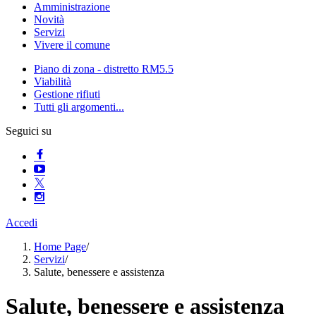
Amministrazione
Novità
Servizi
Vivere il comune
Piano di zona - distretto RM5.5
Viabilità
Gestione rifiuti
Tutti gli argomenti...
Seguici su
Accedi
Home Page
/
Servizi
/
Salute, benessere e assistenza
Salute, benessere e assistenza