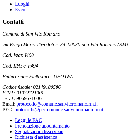
Luoghi
Eventi
Contatti
Comune di San Vito Romano
via Borgo Mario Theodoli n. 34, 00030 San Vito Romano (RM)
Cod. Istat: I400
Cod. IPA: c_h494
Fatturazione Elettronica: UFOJWA
Codice fiscale: 02149180586
P.IVA: 01032721001
Tel: +39069571006
Email:
protocollo@comune.sanvitoromano.rm.it
PEC:
protocollo@pec.comune.sanvitoromano.rm.it
Leggi le FAQ
Prenotazione appuntamento
Segnalazione disservizio
Richiesta d'assistenza