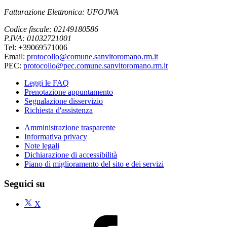
Fatturazione Elettronica: UFOJWA
Codice fiscale: 02149180586
P.IVA: 01032721001
Tel: +39069571006
Email:
protocollo@comune.sanvitoromano.rm.it
PEC:
protocollo@pec.comune.sanvitoromano.rm.it
Leggi le FAQ
Prenotazione appuntamento
Segnalazione disservizio
Richiesta d'assistenza
Amministrazione trasparente
Informativa privacy
Note legali
Dichiarazione di accessibilità
Piano di miglioramento del sito e dei servizi
Seguici su
X