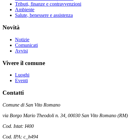
Tributi, finanze e contravvenzioni
Ambiente
Salute, benessere e assistenza
Novità
Notizie
Comunicati
Avvisi
Vivere il comune
Luoghi
Eventi
Contatti
Comune di San Vito Romano
via Borgo Mario Theodoli n. 34, 00030 San Vito Romano (RM)
Cod. Istat: I400
Cod. IPA: c_h494