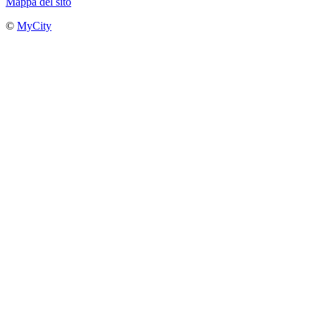
Mappa del sito
©
MyCity