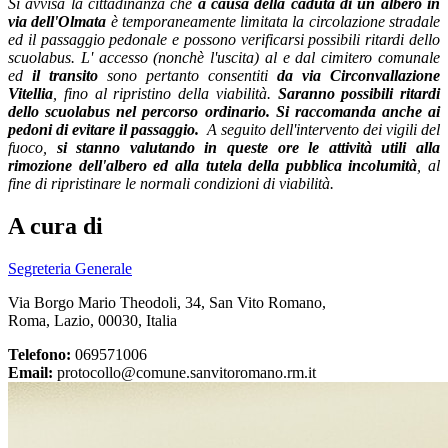
Si avvisa la cittadinanza che
a causa della caduta di un albero in
via dell'Olmata
è temporaneamente limitata la circolazione stradale
ed il passaggio pedonale e possono verificarsi possibili ritardi dello
scuolabus. L' accesso (nonchè l'uscita) al e dal cimitero comunale
ed
il transito
sono pertanto consentiti
da via Circonvallazione
Vitellia
, fino al ripristino della viabilità.
Saranno possibili ritardi
dello scuolabus nel percorso ordinario. Si raccomanda anche ai
pedoni di evitare il passaggio.
A seguito dell'intervento dei vigili del
fuoco,
si stanno valutando in queste ore le attività utili alla
rimozione dell'albero ed alla tutela della pubblica incolumità
, al
fine di ripristinare le normali condizioni di viabilità.
A cura di
Segreteria Generale
Via Borgo Mario Theodoli, 34, San Vito Romano,
Roma, Lazio, 00030, Italia
Telefono:
069571006
Email:
protocollo@comune.sanvitoromano.rm.it