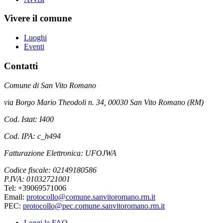
Vivere il comune
Luoghi
Eventi
Contatti
Comune di San Vito Romano
via Borgo Mario Theodoli n. 34, 00030 San Vito Romano (RM)
Cod. Istat: I400
Cod. IPA: c_h494
Fatturazione Elettronica: UFOJWA
Codice fiscale: 02149180586
P.IVA: 01032721001
Tel: +39069571006
Email:
protocollo@comune.sanvitoromano.rm.it
PEC:
protocollo@pec.comune.sanvitoromano.rm.it
Leggi le FAQ