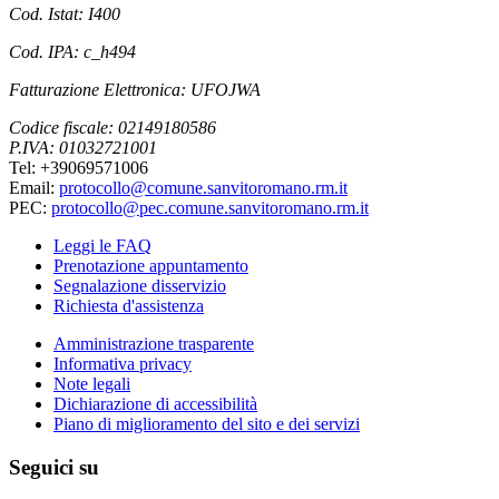
Cod. Istat: I400
Cod. IPA: c_h494
Fatturazione Elettronica: UFOJWA
Codice fiscale: 02149180586
P.IVA: 01032721001
Tel: +39069571006
Email:
protocollo@comune.sanvitoromano.rm.it
PEC:
protocollo@pec.comune.sanvitoromano.rm.it
Leggi le FAQ
Prenotazione appuntamento
Segnalazione disservizio
Richiesta d'assistenza
Amministrazione trasparente
Informativa privacy
Note legali
Dichiarazione di accessibilità
Piano di miglioramento del sito e dei servizi
Seguici su