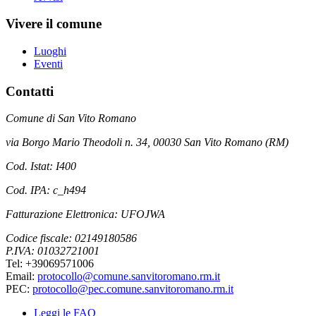
Vivere il comune
Luoghi
Eventi
Contatti
Comune di San Vito Romano
via Borgo Mario Theodoli n. 34, 00030 San Vito Romano (RM)
Cod. Istat: I400
Cod. IPA: c_h494
Fatturazione Elettronica: UFOJWA
Codice fiscale: 02149180586
P.IVA: 01032721001
Tel: +39069571006
Email:
protocollo@comune.sanvitoromano.rm.it
PEC:
protocollo@pec.comune.sanvitoromano.rm.it
Leggi le FAQ