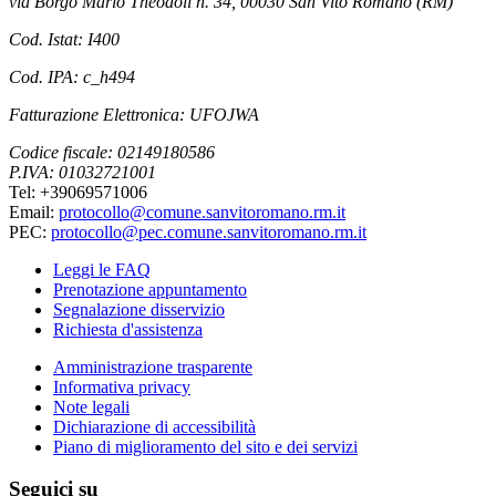
via Borgo Mario Theodoli n. 34, 00030 San Vito Romano (RM)
Cod. Istat: I400
Cod. IPA: c_h494
Fatturazione Elettronica: UFOJWA
Codice fiscale: 02149180586
P.IVA: 01032721001
Tel: +39069571006
Email:
protocollo@comune.sanvitoromano.rm.it
PEC:
protocollo@pec.comune.sanvitoromano.rm.it
Leggi le FAQ
Prenotazione appuntamento
Segnalazione disservizio
Richiesta d'assistenza
Amministrazione trasparente
Informativa privacy
Note legali
Dichiarazione di accessibilità
Piano di miglioramento del sito e dei servizi
Seguici su