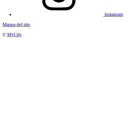
Instagram
Mappa del sito
©
MyCity