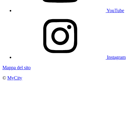
YouTube
Instagram
Mappa del sito
©
MyCity