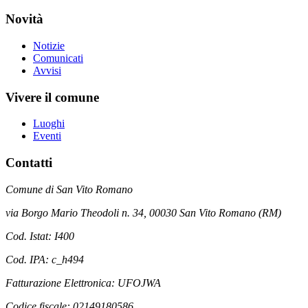
Novità
Notizie
Comunicati
Avvisi
Vivere il comune
Luoghi
Eventi
Contatti
Comune di San Vito Romano
via Borgo Mario Theodoli n. 34, 00030 San Vito Romano (RM)
Cod. Istat: I400
Cod. IPA: c_h494
Fatturazione Elettronica: UFOJWA
Codice fiscale: 02149180586