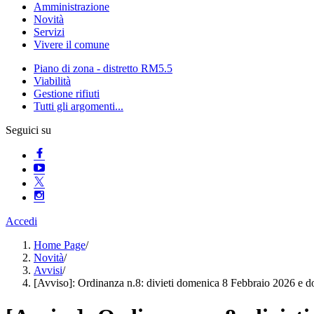
Amministrazione
Novità
Servizi
Vivere il comune
Piano di zona - distretto RM5.5
Viabilità
Gestione rifiuti
Tutti gli argomenti...
Seguici su
Accedi
Home Page
/
Novità
/
Avvisi
/
[Avviso]: Ordinanza n.8: divieti domenica 8 Febbraio 2026 e do