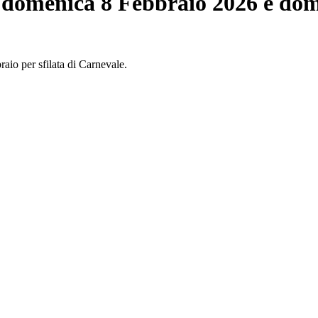
i domenica 8 Febbraio 2026 e dome
io per sfilata di Carnevale.