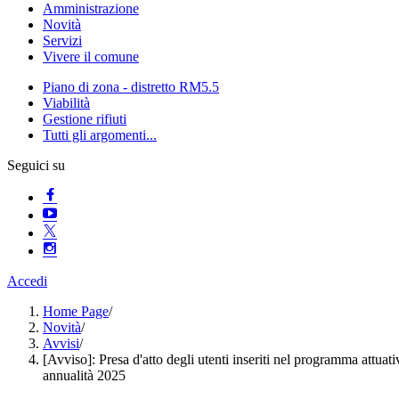
Amministrazione
Novità
Servizi
Vivere il comune
Piano di zona - distretto RM5.5
Viabilità
Gestione rifiuti
Tutti gli argomenti...
Seguici su
Accedi
Home Page
/
Novità
/
Avvisi
/
[Avviso]: Presa d'atto degli utenti inseriti nel programma attuati
annualità 2025