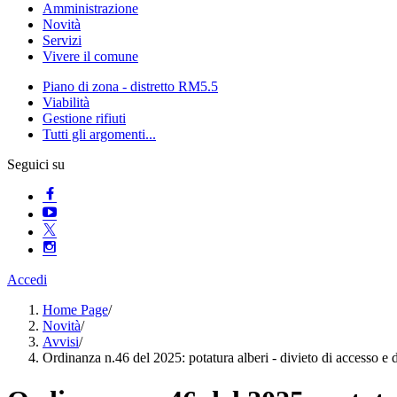
Amministrazione
Novità
Servizi
Vivere il comune
Piano di zona - distretto RM5.5
Viabilità
Gestione rifiuti
Tutti gli argomenti...
Seguici su
Accedi
Home Page
/
Novità
/
Avvisi
/
Ordinanza n.46 del 2025: potatura alberi - divieto di accesso e di