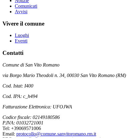
Notizie
Comunicati
Avvisi
Vivere il comune
Luoghi
Eventi
Contatti
Comune di San Vito Romano
via Borgo Mario Theodoli n. 34, 00030 San Vito Romano (RM)
Cod. Istat: I400
Cod. IPA: c_h494
Fatturazione Elettronica: UFOJWA
Codice fiscale: 02149180586
P.IVA: 01032721001
Tel: +39069571006
Email:
protocollo@comune.sanvitoromano.rm.it