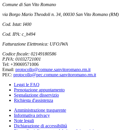
Comune di San Vito Romano
via Borgo Mario Theodoli n. 34, 00030 San Vito Romano (RM)
Cod. Istat: I400
Cod. IPA: c_h494
Fatturazione Elettronica: UFOJWA
Codice fiscale: 02149180586
P.IVA: 01032721001
Tel: +39069571006
Email:
protocollo@comune.sanvitoromano.rm.it
PEC:
protocollo@pec.comune.sanvitoromano.rm.it
Leggi le FAQ
Prenotazione appuntamento
Segnalazione disservizio
Richiesta d'assistenza
Amministrazione trasparente
Informativa privacy
Note legali
Dichiarazione di accessibilità