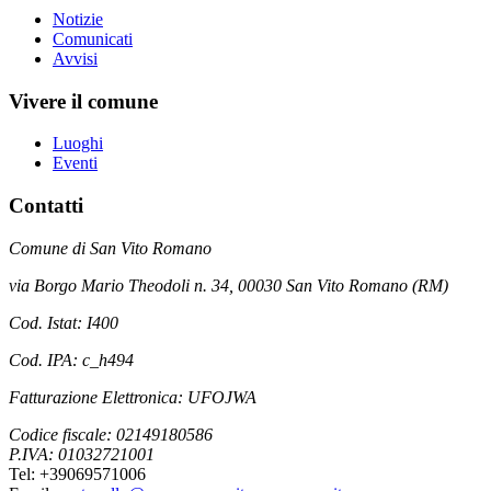
Notizie
Comunicati
Avvisi
Vivere il comune
Luoghi
Eventi
Contatti
Comune di San Vito Romano
via Borgo Mario Theodoli n. 34, 00030 San Vito Romano (RM)
Cod. Istat: I400
Cod. IPA: c_h494
Fatturazione Elettronica: UFOJWA
Codice fiscale: 02149180586
P.IVA: 01032721001
Tel: +39069571006