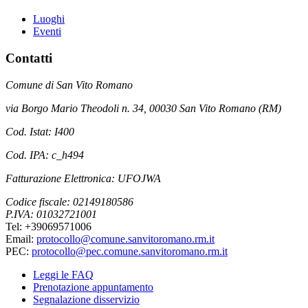
Luoghi
Eventi
Contatti
Comune di San Vito Romano
via Borgo Mario Theodoli n. 34, 00030 San Vito Romano (RM)
Cod. Istat: I400
Cod. IPA: c_h494
Fatturazione Elettronica: UFOJWA
Codice fiscale: 02149180586
P.IVA: 01032721001
Tel: +39069571006
Email:
protocollo@comune.sanvitoromano.rm.it
PEC:
protocollo@pec.comune.sanvitoromano.rm.it
Leggi le FAQ
Prenotazione appuntamento
Segnalazione disservizio