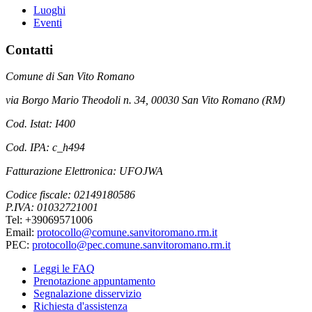
Luoghi
Eventi
Contatti
Comune di San Vito Romano
via Borgo Mario Theodoli n. 34, 00030 San Vito Romano (RM)
Cod. Istat: I400
Cod. IPA: c_h494
Fatturazione Elettronica: UFOJWA
Codice fiscale: 02149180586
P.IVA: 01032721001
Tel: +39069571006
Email:
protocollo@comune.sanvitoromano.rm.it
PEC:
protocollo@pec.comune.sanvitoromano.rm.it
Leggi le FAQ
Prenotazione appuntamento
Segnalazione disservizio
Richiesta d'assistenza