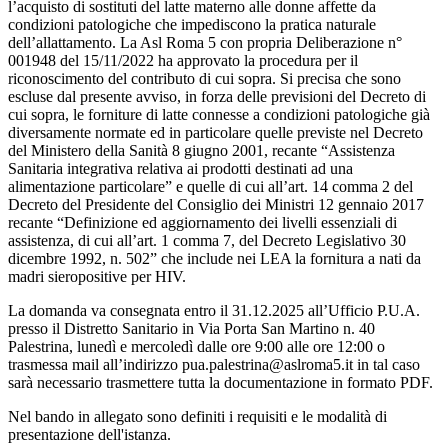
l’acquisto di sostituti del latte materno alle donne affette da
condizioni patologiche che impediscono la pratica naturale
dell’allattamento. La Asl Roma 5 con propria Deliberazione n°
001948 del 15/11/2022 ha approvato la procedura per il
riconoscimento del contributo di cui sopra. Si precisa che sono
escluse dal presente avviso, in forza delle previsioni del Decreto di
cui sopra, le forniture di latte connesse a condizioni patologiche già
diversamente normate ed in particolare quelle previste nel Decreto
del Ministero della Sanità 8 giugno 2001, recante “Assistenza
Sanitaria integrativa relativa ai prodotti destinati ad una
alimentazione particolare” e quelle di cui all’art. 14 comma 2 del
Decreto del Presidente del Consiglio dei Ministri 12 gennaio 2017
recante “Definizione ed aggiornamento dei livelli essenziali di
assistenza, di cui all’art. 1 comma 7, del Decreto Legislativo 30
dicembre 1992, n. 502” che include nei LEA la fornitura a nati da
madri sieropositive per HIV.
La domanda va consegnata entro il 31.12.2025 all’Ufficio P.U.A.
presso il Distretto Sanitario in Via Porta San Martino n. 40
Palestrina, lunedì e mercoledì dalle ore 9:00 alle ore 12:00 o
trasmessa mail all’indirizzo pua.palestrina@aslroma5.it in tal caso
sarà necessario trasmettere tutta la documentazione in formato PDF.
Nel bando in allegato sono definiti i requisiti e le modalità di
presentazione dell'istanza.