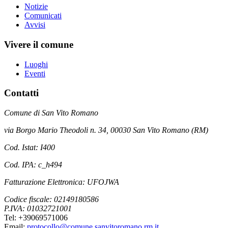
Notizie
Comunicati
Avvisi
Vivere il comune
Luoghi
Eventi
Contatti
Comune di San Vito Romano
via Borgo Mario Theodoli n. 34, 00030 San Vito Romano (RM)
Cod. Istat: I400
Cod. IPA: c_h494
Fatturazione Elettronica: UFOJWA
Codice fiscale: 02149180586
P.IVA: 01032721001
Tel: +39069571006
Email:
protocollo@comune.sanvitoromano.rm.it