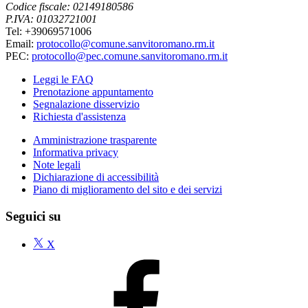
Codice fiscale: 02149180586
P.IVA: 01032721001
Tel: +39069571006
Email:
protocollo@comune.sanvitoromano.rm.it
PEC:
protocollo@pec.comune.sanvitoromano.rm.it
Leggi le FAQ
Prenotazione appuntamento
Segnalazione disservizio
Richiesta d'assistenza
Amministrazione trasparente
Informativa privacy
Note legali
Dichiarazione di accessibilità
Piano di miglioramento del sito e dei servizi
Seguici su
X