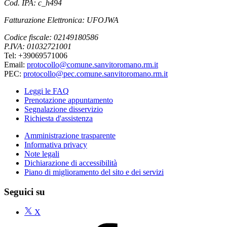
Cod. IPA: c_h494
Fatturazione Elettronica: UFOJWA
Codice fiscale: 02149180586
P.IVA: 01032721001
Tel: +39069571006
Email:
protocollo@comune.sanvitoromano.rm.it
PEC:
protocollo@pec.comune.sanvitoromano.rm.it
Leggi le FAQ
Prenotazione appuntamento
Segnalazione disservizio
Richiesta d'assistenza
Amministrazione trasparente
Informativa privacy
Note legali
Dichiarazione di accessibilità
Piano di miglioramento del sito e dei servizi
Seguici su
X