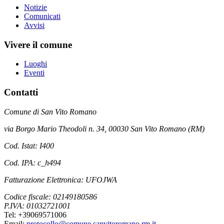
Notizie
Comunicati
Avvisi
Vivere il comune
Luoghi
Eventi
Contatti
Comune di San Vito Romano
via Borgo Mario Theodoli n. 34, 00030 San Vito Romano (RM)
Cod. Istat: I400
Cod. IPA: c_h494
Fatturazione Elettronica: UFOJWA
Codice fiscale: 02149180586
P.IVA: 01032721001
Tel: +39069571006
Email:
protocollo@comune.sanvitoromano.rm.it