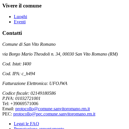
Vivere il comune
Luoghi
Eventi
Contatti
Comune di San Vito Romano
via Borgo Mario Theodoli n. 34, 00030 San Vito Romano (RM)
Cod. Istat: I400
Cod. IPA: c_h494
Fatturazione Elettronica: UFOJWA
Codice fiscale: 02149180586
P.IVA: 01032721001
Tel: +39069571006
Email:
protocollo@comune.sanvitoromano.rm.it
PEC:
protocollo@pec.comune.sanvitoromano.rm.it
Leggi le FAQ
Prenotazione appuntamento