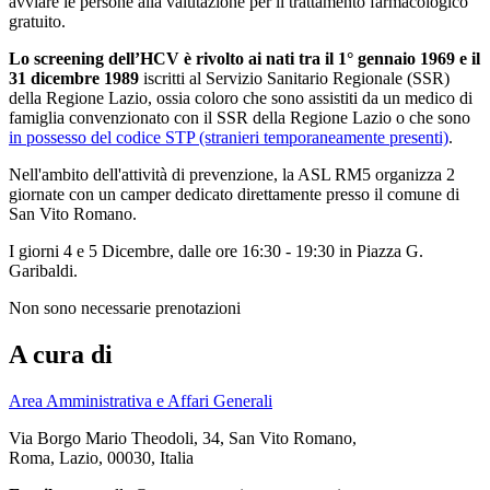
avviare le persone alla valutazione per il trattamento farmacologico
gratuito.
Lo screening dell’HCV è rivolto ai nati tra il 1° gennaio 1969 e il
31 dicembre 1989
iscritti al Servizio Sanitario Regionale (SSR)
della Regione Lazio, ossia coloro che sono assistiti da un medico di
famiglia convenzionato con il SSR della Regione Lazio o che sono
in possesso del codice STP (stranieri temporaneamente presenti)
.
Nell'ambito dell'attività di prevenzione, la ASL RM5 organizza 2
giornate con un camper dedicato direttamente presso il comune di
San Vito Romano.
I giorni 4 e 5 Dicembre, dalle ore 16:30 - 19:30 in Piazza G.
Garibaldi.
Non sono necessarie prenotazioni
A cura di
Area Amministrativa e Affari Generali
Via Borgo Mario Theodoli, 34, San Vito Romano,
Roma, Lazio, 00030, Italia