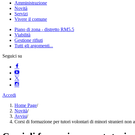
Amministrazione
Novità
Servizi
Vivere il comune
Piano di zona - distretto RM5.5
Viabilità
Gestione rifiuti
Tutti gli argomenti...
Seguici su
Accedi
Home Page
/
Novità
/
Avvisi
/
Corsi di formazione per tutori volontari di minori stranieri n