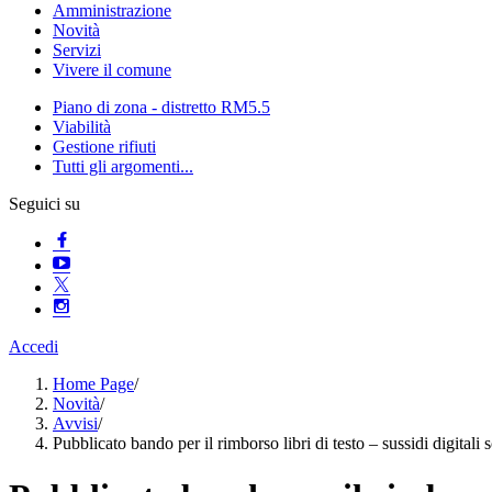
Amministrazione
Novità
Servizi
Vivere il comune
Piano di zona - distretto RM5.5
Viabilità
Gestione rifiuti
Tutti gli argomenti...
Seguici su
Accedi
Home Page
/
Novità
/
Avvisi
/
Pubblicato bando per il rimborso libri di testo – sussidi digitali 