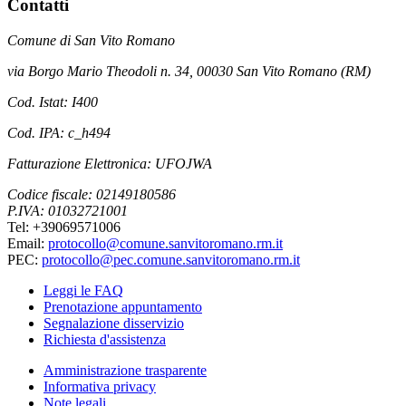
Contatti
Comune di San Vito Romano
via Borgo Mario Theodoli n. 34, 00030 San Vito Romano (RM)
Cod. Istat: I400
Cod. IPA: c_h494
Fatturazione Elettronica: UFOJWA
Codice fiscale: 02149180586
P.IVA: 01032721001
Tel: +39069571006
Email:
protocollo@comune.sanvitoromano.rm.it
PEC:
protocollo@pec.comune.sanvitoromano.rm.it
Leggi le FAQ
Prenotazione appuntamento
Segnalazione disservizio
Richiesta d'assistenza
Amministrazione trasparente
Informativa privacy
Note legali