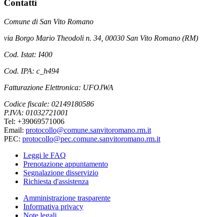
Contatti
Comune di San Vito Romano
via Borgo Mario Theodoli n. 34, 00030 San Vito Romano (RM)
Cod. Istat: I400
Cod. IPA: c_h494
Fatturazione Elettronica: UFOJWA
Codice fiscale: 02149180586
P.IVA: 01032721001
Tel: +39069571006
Email:
protocollo@comune.sanvitoromano.rm.it
PEC:
protocollo@pec.comune.sanvitoromano.rm.it
Leggi le FAQ
Prenotazione appuntamento
Segnalazione disservizio
Richiesta d'assistenza
Amministrazione trasparente
Informativa privacy
Note legali