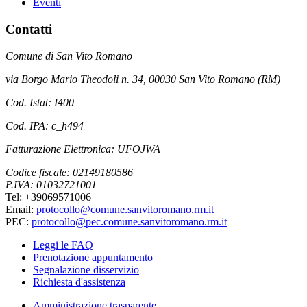
Eventi
Contatti
Comune di San Vito Romano
via Borgo Mario Theodoli n. 34, 00030 San Vito Romano (RM)
Cod. Istat: I400
Cod. IPA: c_h494
Fatturazione Elettronica: UFOJWA
Codice fiscale: 02149180586
P.IVA: 01032721001
Tel: +39069571006
Email:
protocollo@comune.sanvitoromano.rm.it
PEC:
protocollo@pec.comune.sanvitoromano.rm.it
Leggi le FAQ
Prenotazione appuntamento
Segnalazione disservizio
Richiesta d'assistenza
Amministrazione trasparente