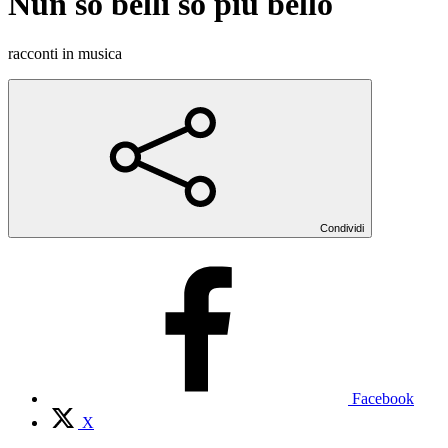
Nun so belli so più bello
racconti in musica
Condividi
Facebook
X