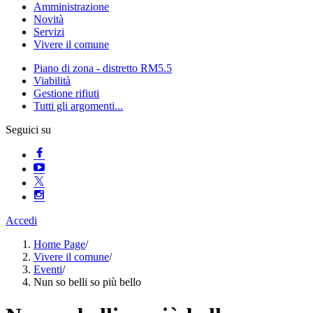
Amministrazione
Novità
Servizi
Vivere il comune
Piano di zona - distretto RM5.5
Viabilità
Gestione rifiuti
Tutti gli argomenti...
Seguici su
Accedi
Home Page
/
Vivere il comune
/
Eventi
/
Nun so belli so più bello