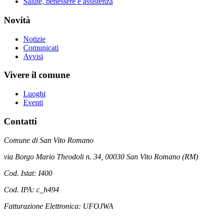
Salute, benessere e assistenza
Novità
Notizie
Comunicati
Avvisi
Vivere il comune
Luoghi
Eventi
Contatti
Comune di San Vito Romano
via Borgo Mario Theodoli n. 34, 00030 San Vito Romano (RM)
Cod. Istat: I400
Cod. IPA: c_h494
Fatturazione Elettronica: UFOJWA