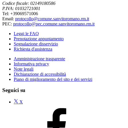
Codice fiscale: 02149180586
P.IVA: 01032721001
Tel: +39069571006
Email:
protocollo@comune.sanvitoromano.rm.it
PEC:
protocollo@pec.comune.sanvitoromano.rm.it
Leggi le FAQ
Prenotazione appuntamento
Segnalazione disservizio
Richiesta d'assistenza
Amministrazione trasparente
Informativa privacy
Note legali
Dichiarazione di accessibilità
Piano di miglioramento del sito e dei servizi
Seguici su
X